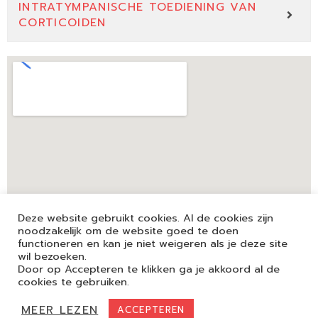
INTRATYMPANISCHE TOEDIENING VAN
CORTICOIDEN
Deze website gebruikt cookies. Al de cookies zijn
noodzakelijk om de website goed te doen
functioneren en kan je niet weigeren als je deze site
wil bezoeken.
Door op Accepteren te klikken ga je akkoord al de
cookies te gebruiken.
Adres:
Capucienenlaan 93, 9300 Aalst
MEER LEZEN
ACCEPTEREN